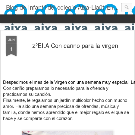
Blog de Infantil del colegio Aixa-Llaüt
En nuestro blog verás las actividades del día a día de Infantil, de los alumnos de 0 a 6 años: los talleres, los experimentos, las rutinas, las clases, los patios, etc. ¡Todo aquello que los más pequeños no saben contar!
JUN
2ºEI.A Con cariño para la virgen
1
Despedimos el mes de la Virgen con una semana muy especial. La 
Con cariño preparamos lo necesario para la ofrenda y 
practicamos su canción. 
Finalmente, le regalamos un jardín multicolor hecho con mucho 
amor. Ha sido una semana preciosa de ofrendas, música y 
familia, dónde hemos aprendido que el mejor regalo es el que se 
hace y se comparte con el corazón. 