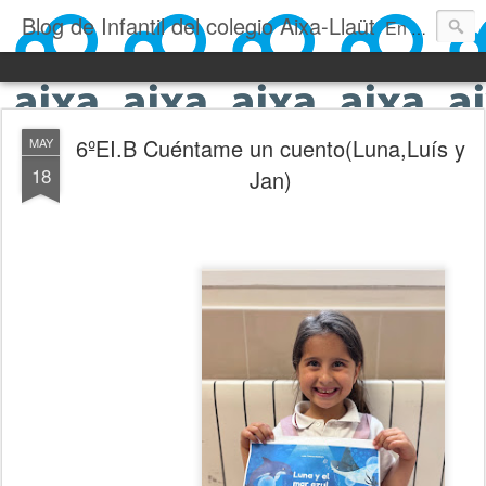
Blog de Infantil del colegio Aixa-Llaüt
En nuestro blog verás las actividades del día a día de Infantil, de los alumnos de 0 a 6 años: los talleres, los experimentos, las rutinas, las clases, los patios, etc. ¡Todo aquello que los más pequeños no saben contar!
6ºEI.B Cuéntame un cuento(Luna,Luís y
MAY
18
Jan)