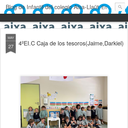
Blog de Infantil del colegio Aixa-Llaüt
En nuestro blog verás las actividades del día a día de Infantil, de los alumnos de 0 a 6 años: los talleres, los experimentos, las rutinas, las clases, los patios, etc. ¡Todo aquello que los más pequeños no saben contar!
MAY
4ºEI.C Caja de los tesoros(Jaime,Darkiel)
27