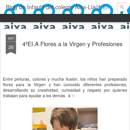
Blog de Infantil del colegio Aixa-Llaüt
En nuestro blog verás las actividades del día a día de Infantil, de los alumnos de 0 a 6 años: los talleres, los experimentos, las rutinas, las clases, los patios, etc. ¡Todo aquello que los más pequeños no saben contar!
MAY
4ºEI.A Flores a la Virgen y Profesiones
26
Entre pinturas, colores y mucha ilusión, los niños han preparado
flores para la Virgen y han conocido diferentes profesiones,
desarrollando su creatividad, curiosidad y respeto por quienes
trabajan para ayudar a los demás. 🌷✨