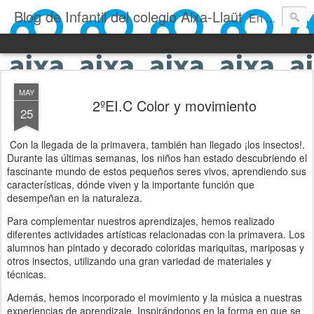
Blog de Infantil del colegio Aixa-Llaüt
En nuestro blog verás las actividades del día a día de Infantil, de los alumnos de 0 a 6 años: los talleres, los experimentos, las rutinas, las clases, los patios, etc. ¡Todo aquello que los más pequeños no saben contar!
MAY
2ºEI.C Color y movimiento
25
Con la llegada de la primavera, también han llegado ¡los insectos!.
Durante las últimas semanas, los niños han estado descubriendo el
fascinante mundo de estos pequeños seres vivos, aprendiendo sus
características, dónde viven y la importante función que
desempeñan en la naturaleza.
Para complementar nuestros aprendizajes, hemos realizado
diferentes actividades artísticas relacionadas con la primavera. Los
alumnos han pintado y decorado coloridas mariquitas, mariposas y
otros insectos, utilizando una gran variedad de materiales y
técnicas.
Además, hemos incorporado el movimiento y la música a nuestras
experiencias de aprendizaje. Inspirándonos en la forma en que se