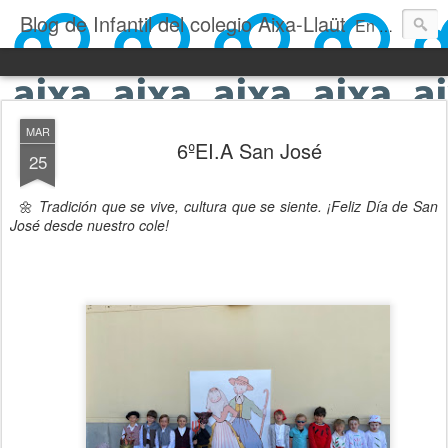
Blog de Infantil del colegio Aixa-Llaüt
En nuestro blog verás las actividades del día a día de Infantil, de los alumnos de 0 a 6 años: los talleres, los experimentos, las rutinas, las clases, los patios, etc. ¡Todo aquello que los más pequeños no saben contar!
MAR
6ºEI.A San José
25
🌼
Tradición que se vive, cultura que se siente. ¡Feliz Día de San
José desde nuestro cole!