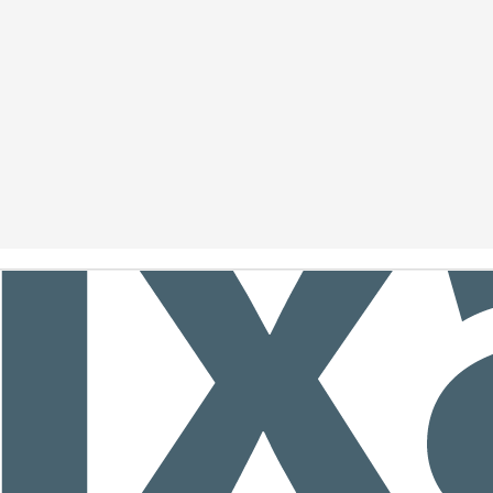
2ºEI.A Al agua pato!!!!
UN
5
Esta semana nos sumergimos en el verano con el mar como
protagonista. El azul turquesa del agua y peces de mil colores
coran nuestra clase. Una semana tranquila pero refrescante;
eal para ir abriendo boca a las vacaciones.
1ºEI.A🪣🌈 Exploramos, compartimos y nos
UN
5
refrescamos juntos.
tre cubos, recipientes y chapoteos, nuestros pequeños exploran