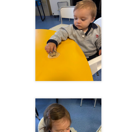
o escolar. Somos un súper equipo !!
para relajarnos después de tanto juego, creamos un mar azul
rquesa, sintiendo ya la calma de las vacaciones.
a sido un partidazo de curso! Gracias a todos por conectar.
1ºEI.A SUMMER CAMP
UL
2
3, 2, 1…Arranca el Summer Camp en Aixa-Llaüt!!! Verano, playa,
sol, arena, mar, juegos de agua y muuuucha diversión.
3ºEI.A Empieza la cuenta atrás
UN
6
Empieza la cuenta atrás para terminar el cole y estamos muy
contentos de poder disfrutar de estas últimas semanas todos
ntos.