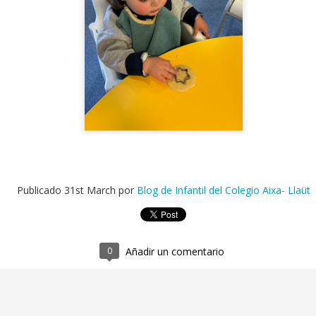
stá semana hemos pintado con mucha ilusión unos animalitos
arinos muy originales que podemos encontrar en el mar cada vez
e vayamos a la playa. Hemos utilizado colores muy divertidos.
2ºEI.D Los sonidos de los animales
UN
5
Ésta semana trabajamos los sonidos de los animales. En la
primera sesión les ofrecemos diferentes animales de juguete
n asamblea y vamos trabajando sus sonidos. En la segunda sesión
abajamos los sonidos de los animales mediante dos cuentos
ferentes.
Publicado
31st March
por
Blog de Infantil del Colegio Aixa- Llaüt
0
Añadir un comentario
2ºEI.C Entre animales marinos y los sonidos de
UN
los medios de transporte
5