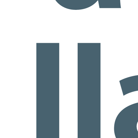
co
na
J
1
vi
J
1