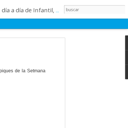
lases, los patios, etc. ¡Todo aquello que los más pequeños no saben contar!
 summer
momento para
semana ha estado
típiques de la Setmana
imas sonrisas, y
untos un momento
des deportivas,
s que recordarán
s grandes
uerzo, ilusión y
no de recuerdos,