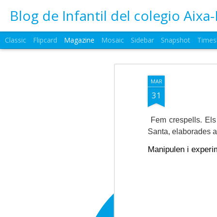
Blog de Infantil del colegio Aixa-
Classic
Flipcard
Magazine
Mosaic
Sidebar
Snapshot
Times
MAR
31
Fem crespells. Els
Santa, elaborades am
Manipulen i exper