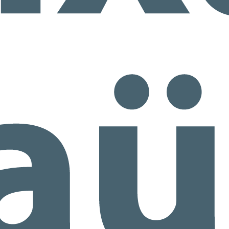
nceptos como el volumen, la flotación y el trasvase de forma
tural y divertida.
3º EI C Descubriendo el verano ☀️🏖️
UN
1
Entre animales marinos, los colores del mar y transportes para
ajar, soñamos con un verano que está a punto de llegar.
5ºEI.C Excursión "La granja escola jovent"
UN
1