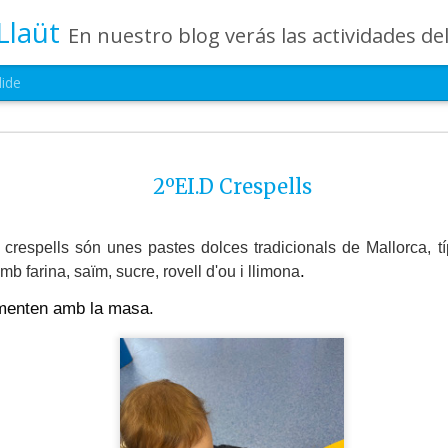
Llaüt
En nuestro blog verás las actividades del día a día de Infantil, de los alumnos de 0 a 6 años: los talleres, los experimentos, las rutinas, las c
lide
Última semana del
JUL
24
2ºEI.D Crespells
camp 2026
No podíamos haber elegido un mejor 
despedir nuestro Summer Camp. Esta última 
 crespells són unes pastes dolces tradicionals de Mallorca, 
llena de emoción, juegos, aprendizaje y muchís
.
b farina, saïm, sucre, rovell d'ou i llimona
además hemos vivido la alegría de celebrar j
histórico: ¡España campeona del mundo! ⚽✨
imenten amb la masa.
Nuestros pequeños han disfrutado de activida
retos en equipo, talleres creativos y momento
durante mucho tiempo. Porque, al igual que lo
campeones, han demostrado compañerismo, esf
respeto en cada aventura vivida.
Cerramos este campamento con el corazón lle