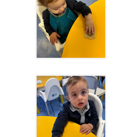
nuevas amistades y experiencias inolvidables.
las familias por confiar en nosotros y por form
verano tan especial.