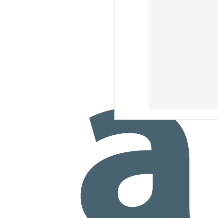
J
1
de
id
J
1
En