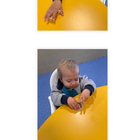
SUMMER CAMP 2ºEI
SUMMER CAMP
JUL
JUL
2026-4ºsemana
23
21
SUMMER CAMP 2026- 2ºsemana
UL
1
SUMMER CAMP 2026-1ºsemana
UL
1