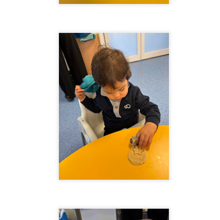
 ESCOLETA
primer ciclo, con el que queremos poner el broche final a este
 algunos de los momentos compartidos y os agradecemos de
za a lo largo de todo el año.
2ºEI.A ¡ Fin del partido !
UL
2
Llegamos al final del partido y toca celebrar. Esta semana nos
hemos divertido un montón jugando al fútbol, el broche de oro
rfecto para recordar todos los "goles" que hemos metido este