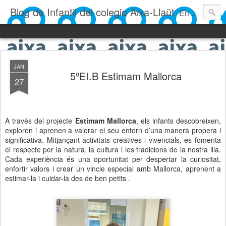
Blog de Infantil del colegio Aixa-Llaüt
En nuestro blog verás las actividades del día a día de Infantil, de los alumnos de 0 a 6 años: los talleres, los experimentos, las rutinas, las clases, los patios, etc. ¡Todo aquello que los más pequeños no saben contar!
JAN
5ºEI.B Estimam Mallorca
27
A través del projecte
Estimam Mallorca
, els infants descobreixen,
exploren i aprenen a valorar el seu entorn d’una manera propera i
significativa. Mitjançant activitats creatives i vivencials, es fomenta
el respecte per la natura, la cultura i les tradicions de la nostra illa.
Cada experiència és una oportunitat per despertar la curiositat,
enfortir valors i crear un vincle especial amb Mallorca, aprenent a
estimar-la i cuidar-la des de ben petits .