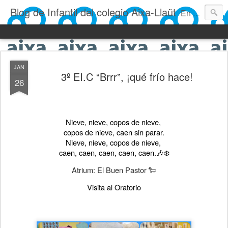
Blog de Infantil del colegio Aixa-Llaüt
En nuestro blog verás las actividades del día a día de Infantil, de los alumnos de 0 a 6 años: los talleres, los experimentos, las rutinas, las clases, los patios, etc. ¡Todo aquello que los más pequeños no saben contar!
JAN
3º EI.C “Brrr”, ¡qué frío hace!
26
Nieve, nieve, copos de nieve, 
copos de nieve, caen sin parar.
Nieve, nieve, copos de nieve, 
caen, caen, caen, caen, caen.🎶❄️
Atrium: El Buen Pastor 🐑
Visita al Oratorio