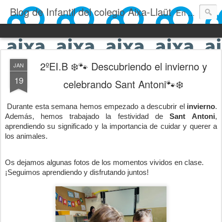
Blog de Infantil del colegio Aixa-Llaüt
En nuestro blog verás las actividades del día a día de Infantil, de los alumnos de 0 a 6 años: los talleres, los experimentos, las rutinas, las clases, los patios, etc. ¡Todo aquello que los más pequeños no saben contar!
2ºEI.B ❄️🐾 Descubriendo el invierno y
JAN
19
celebrando Sant Antoni🐾❄️
Durante esta semana hemos empezado a descubrir el
invierno
.
Además, hemos trabajado la festividad de
Sant
Antoni
,
aprendiendo su significado y la importancia de cuidar y querer a
los animales.
Os dejamos algunas fotos de los momentos vividos en clase.
¡Seguimos aprendiendo y disfrutando juntos!