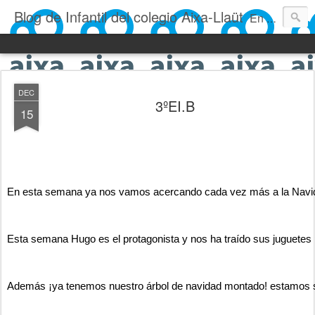
Blog de Infantil del colegio Aixa-Llaüt
En nuestro blog verás las actividades del día a día de Infantil, de los alumnos de 0 a 6 años: los talleres, los experimentos, las rutinas, las clases, los patios, etc. ¡Todo aquello que los más pequeños no saben contar!
DEC
3ºEI.B
15
En esta semana ya nos vamos acercando cada vez más a la Navida
Esta semana Hugo es el protagonista y nos ha traído sus juguetes
Además ¡ya tenemos nuestro árbol de navidad montado! estamos s