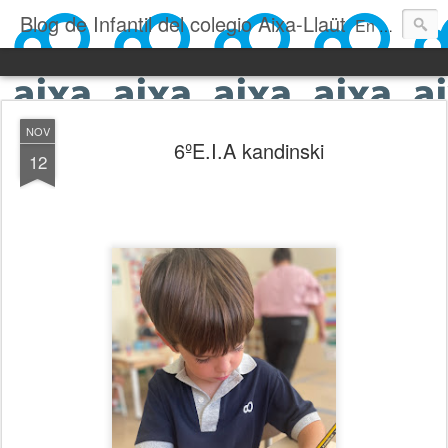
Blog de Infantil del colegio Aixa-Llaüt
En nuestro blog verás las actividades del día a día de Infantil, de los alumnos de 0 a 6 años: los talleres, los experimentos, las rutinas, las clases, los patios, etc. ¡Todo aquello que los más pequeños no saben contar!
NOV
6ºE.I.A kandinski
12