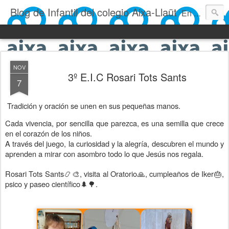
Blog de Infantil del colegio Aixa-Llaüt
En nuestro blog verás las actividades del día a día de Infantil, de los alumnos de 0 a 6 años: los talleres, los experimentos, las rutinas, las clases, los patios, etc. ¡Todo aquello que los más pequeños no saben contar!
NOV
3º E.I.C Rosari Tots Sants
7
Tradición y oración se unen en sus pequeñas manos.
Cada vivencia, por sencilla que parezca, es una semilla que crece
en el corazón de los niños.
A través del juego, la curiosidad y la alegría, descubren el mundo y
aprenden a mirar con asombro todo lo que Jesús nos regala.
Rosari Tots Sants📿🎨, visita al Oratorio🙏, cumpleaños de Iker🎂,
psico y paseo científico🌲🌳.