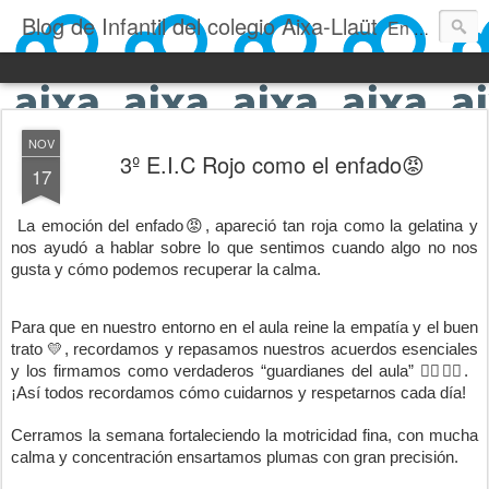
Blog de Infantil del colegio Aixa-Llaüt
En nuestro blog verás las actividades del día a día de Infantil, de los alumnos de 0 a 6 años: los talleres, los experimentos, las rutinas, las clases, los patios, etc. ¡Todo aquello que los más pequeños no saben contar!
NOV
3º E.I.C Rojo como el enfado😡
17
La emoción del enfado😡, apareció tan roja como la gelatina y
nos ayudó a hablar sobre lo que sentimos cuando algo no nos
gusta y cómo podemos recuperar la calma.
Para que en nuestro entorno en el aula reine la empatía y el buen
trato 💛, recordamos y repasamos nuestros acuerdos esenciales
y los firmamos como verdaderos “guardianes del aula” 🦸‍♀️🦸‍♂️.
¡Así todos recordamos cómo cuidarnos y respetarnos cada día!
Cerramos la semana fortaleciendo la motricidad fina, con mucha
calma y concentración ensartamos plumas con gran precisión.