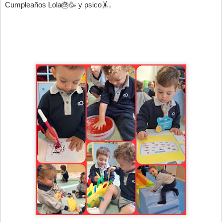
Cumpleaños Lola
🎂🥳
y psico
🤸.