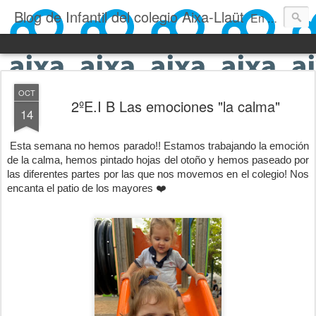
Blog de Infantil del colegio Aixa-Llaüt
En nuestro blog verás las actividades del día a día de Infantil, de los alumnos de 0 a 6 años: los talleres, los experimentos, las rutinas, las clases, los patios, etc. ¡Todo aquello que los más pequeños no saben contar!
OCT
2ºE.I B Las emociones "la calma"
14
Esta semana no hemos parado!! Estamos trabajando la emoción
de la calma, hemos pintado hojas del otoño y hemos paseado por
las diferentes partes por las que nos movemos en el colegio! Nos
encanta el patio de los mayores ❤️