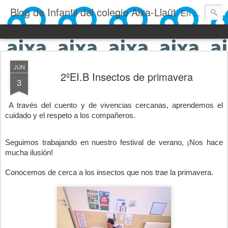
Blog de Infantil del colegio Aixa-Llaüt
En nuestro blog verás las actividades del día a día de Infantil, de los alumnos de 0 a 6 años: los talleres, los experimentos, las rutinas, las clases, los patios, etc. ¡Todo aquello que los más pequeños no saben contar!
JUN
2ºEI.B Insectos de primavera
3
A través del cuento y de vivencias cercanas, aprendemos el
cuidado y el respeto a los compañeros.
Seguimos trabajando en nuestro festival de verano, ¡Nos hace
mucha ilusión!
Conocemos de cerca a los insectos que nos trae la primavera.