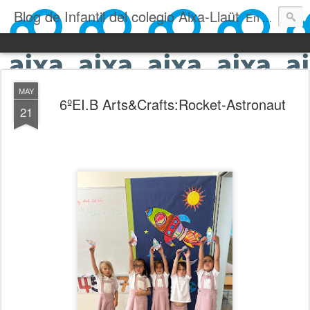
Blog de Infantil del colegio Aixa-Llaüt
En nuestro blog verás las actividades del día a día de Infantil, de los alumnos de 0 a 6 años: los talleres, los experimentos, las rutinas, las clases, los patios, etc. ¡Todo aquello que los más pequeños no saben contar!
MAY
6ºEI.B Arts&Crafts:Rocket-Astronaut
21