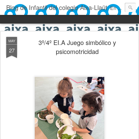
Blog de Infantil del colegio Aixa-Llaüt
En nuestro blog verás las actividades del día a día de Infantil, de los alumnos de 0 a 6 años: los talleres, los experimentos, las rutinas, las clases, los patios, etc. ¡Todo aquello que los más pequeños no saben contar!
3º/4º EI.A Juego simbólico y
MAY
27
psicomotricidad