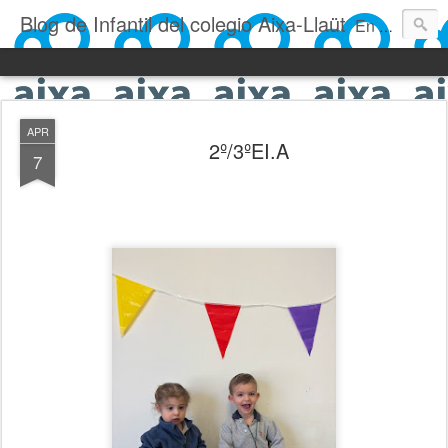
Blog de Infantil del colegio Aixa-Llaüt
En nuestro blog verás las actividades del día a día de Infantil, de los alumnos de 0 a 6 años: los talleres, los experimentos, las rutinas, las clases, los patios, etc. ¡Todo aquello que los más pequeños no saben contar!
APR
2º/3ºEI.A
7