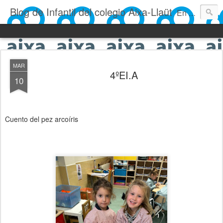
Blog de Infantil del colegio Aixa-Llaüt
En nuestro blog verás las actividades del día a día de Infantil, de los alumnos de 0 a 6 años: los talleres, los experimentos, las rutinas, las clases, los patios, etc. ¡Todo aquello que los más pequeños no saben contar!
MAR
4ºEI.A
10
Cuento del pez arcoíris