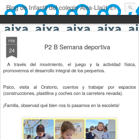
Blog de Infantil del colegio Aixa-Llaüt
En nuestro blog verás las actividades del día a día de Infantil, de los alumnos de 0 a 6 años: los talleres, los experimentos, las rutinas, las clases, los patios, etc. ¡Todo aquello que los más pequeños no saben contar!
FEB
P2 B Semana deportiva
24
A través del movimiento, el juego y la actividad física,
promovemos el desarrollo integral de los pequeños.
Psico, visita al Oratorio, cuentos y trabajar por espacios
(construcciones, plastilina y coches con la carretera nevada).
¡Familia, observad qué bien nos lo pasamos en la escoleta!