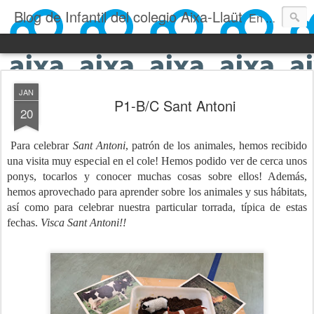
Blog de Infantil del colegio Aixa-Llaüt
En nuestro blog verás las actividades del día a día de Infantil, de los alumnos de 0 a 6 años: los talleres, los experimentos, las rutinas, las clases, los patios, etc. ¡Todo aquello que los más pequeños no saben contar!
JAN
P1-B/C Sant Antoni
20
Para celebrar
Sant Antoni
, patrón de los animales, hemos recibido
una visita muy especial en el cole! Hemos podido ver de cerca unos
ponys, tocarlos y conocer muchas cosas sobre ellos! Además,
hemos aprovechado para aprender sobre los animales y sus hábitats,
así como para celebrar nuestra particular torrada, típica de estas
fechas.
Visca Sant Antoni!!