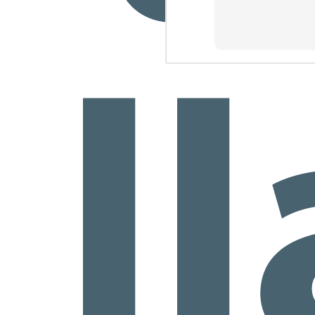
co
na
J
1
vi
J
1