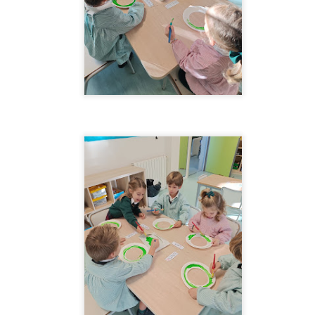
stá semana hemos pintado con mucha ilusión unos animalitos
arinos muy originales que podemos encontrar en el mar cada vez
e vayamos a la playa. Hemos utilizado colores muy divertidos.
2ºEI.D Los sonidos de los animales
UN
5
Ésta semana trabajamos los sonidos de los animales. En la
primera sesión les ofrecemos diferentes animales de juguete
n asamblea y vamos trabajando sus sonidos. En la segunda sesión
abajamos los sonidos de los animales mediante dos cuentos
ferentes.
2ºEI.C Entre animales marinos y los sonidos de
UN
los medios de transporte
5