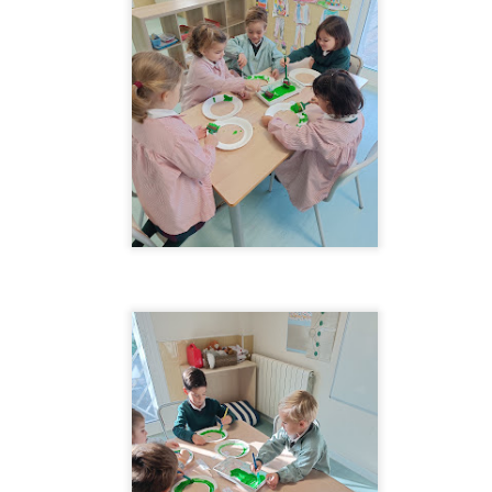
o escolar. Somos un súper equipo !!
para relajarnos después de tanto juego, creamos un mar azul
rquesa, sintiendo ya la calma de las vacaciones.
a sido un partidazo de curso! Gracias a todos por conectar.
1ºEI.A SUMMER CAMP
UL
2
3, 2, 1…Arranca el Summer Camp en Aixa-Llaüt!!! Verano, playa,
sol, arena, mar, juegos de agua y muuuucha diversión.
3ºEI.A Empieza la cuenta atrás
UN
6
Empieza la cuenta atrás para terminar el cole y estamos muy
contentos de poder disfrutar de estas últimas semanas todos
ntos.