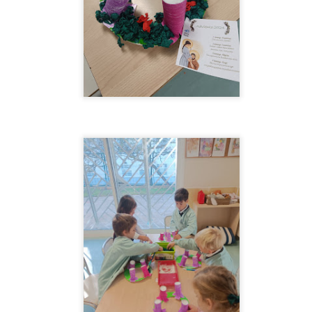
nuevas amistades y experiencias inolvidables.
las familias por confiar en nosotros y por form
verano tan especial.