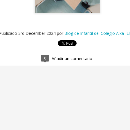
Publicado
3rd December 2024
por
Blog de Infantil del Colegio Aixa- L
2ºEI.A Al agua pato!!!!
UN
5
Esta semana nos sumergimos en el verano con el mar como
0
Añadir un comentario
protagonista. El azul turquesa del agua y peces de mil colores
coran nuestra clase. Una semana tranquila pero refrescante;
eal para ir abriendo boca a las vacaciones.
1ºEI.A🪣🌈 Exploramos, compartimos y nos
UN
5
refrescamos juntos.
tre cubos, recipientes y chapoteos, nuestros pequeños exploran