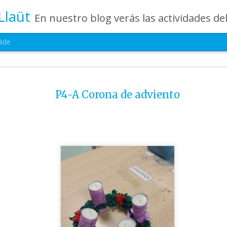
Llaüt
En nuestro blog verás las actividades del día a día de Infantil, de los alumnos de 0 a 6 años: los talleres, los experimentos, las rutinas, las c
lide
Última semana del
JUL
24
P4-A Corona de adviento
camp 2026
No podíamos haber elegido un mejor 
despedir nuestro Summer Camp. Esta última 
llena de emoción, juegos, aprendizaje y muchís
además hemos vivido la alegría de celebrar j
histórico: ¡España campeona del mundo! ⚽✨
Nuestros pequeños han disfrutado de activida
retos en equipo, talleres creativos y momento
durante mucho tiempo. Porque, al igual que lo
campeones, han demostrado compañerismo, esf
respeto en cada aventura vivida.
Cerramos este campamento con el corazón lle