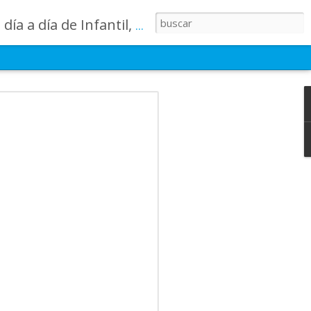
lases, los patios, etc. ¡Todo aquello que los más pequeños no saben contar!
 summer
momento para
semana ha estado
imas sonrisas, y
untos un momento
des deportivas,
s que recordarán
s grandes
uerzo, ilusión y
no de recuerdos,