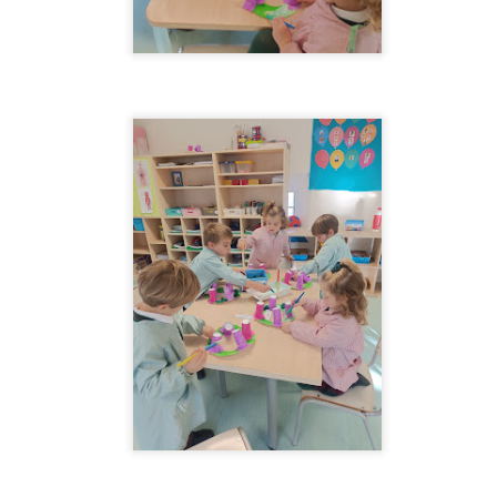
SUMMER CAMP 2ºEI
SUMMER CAMP
JUL
JUL
2026-4ºsemana
23
21
SUMMER CAMP 2026- 2ºsemana
UL
1
SUMMER CAMP 2026-1ºsemana
UL
1