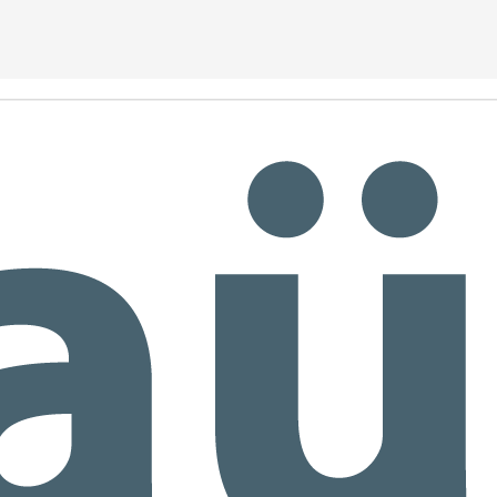
nceptos como el volumen, la flotación y el trasvase de forma
tural y divertida.
3º EI C Descubriendo el verano ☀️🏖️
UN
1
Entre animales marinos, los colores del mar y transportes para
ajar, soñamos con un verano que está a punto de llegar.
5ºEI.C Excursión "La granja escola jovent"
UN
1