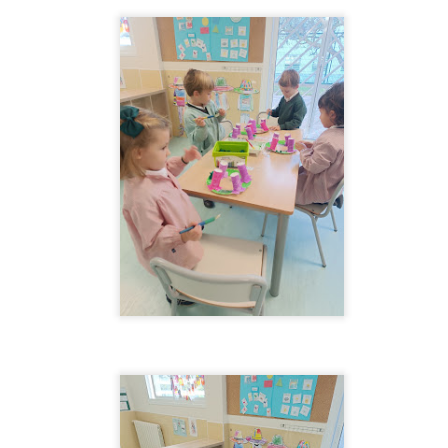
 ESCOLETA
primer ciclo, con el que queremos poner el broche final a este
 algunos de los momentos compartidos y os agradecemos de
za a lo largo de todo el año.
2ºEI.A ¡ Fin del partido !
UL
2
Llegamos al final del partido y toca celebrar. Esta semana nos
hemos divertido un montón jugando al fútbol, el broche de oro
rfecto para recordar todos los "goles" que hemos metido este