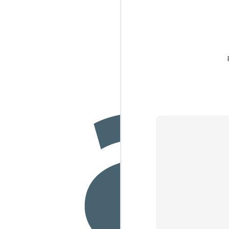
J
1
de
id
J
1
En