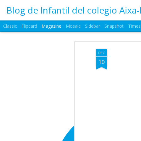
Blog de Infantil del colegio Aixa-
Classic
Flipcard
Magazine
Mosaic
Sidebar
Snapshot
Times
DEC
10