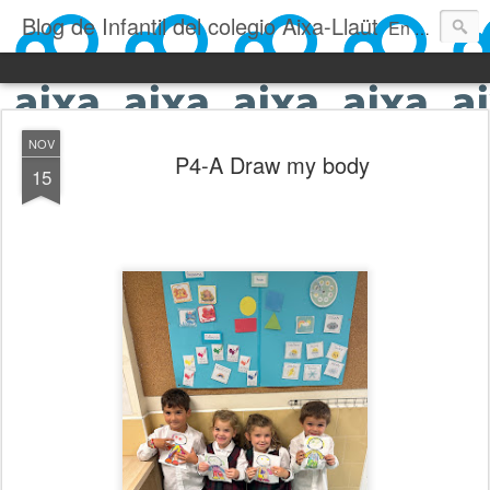
Blog de Infantil del colegio Aixa-Llaüt
En nuestro blog verás las actividades del día a día de Infantil, de los alumnos de 0 a 6 años: los talleres, los experimentos, las rutinas, las clases, los patios, etc. ¡Todo aquello que los más pequeños no saben contar!
NOV
P4-A Draw my body
15