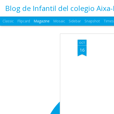
Blog de Infantil del colegio Aixa-
Classic
Flipcard
Magazine
Mosaic
Sidebar
Snapshot
Times
OCT
16