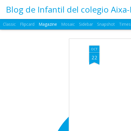
Blog de Infantil del colegio Aixa-
Classic
Flipcard
Magazine
Mosaic
Sidebar
Snapshot
Times
OCT
22