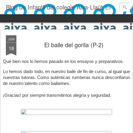
Blog de Infantil del colegio Aixa-Llaüt
En nuestro blog verás las actividades del día a día de Infantil, de los alumnos de 0 a 6 años: los talleres, los experimentos, las rutinas, las clases, los patios, etc. ¡Todo aquello que los más pequeños no saben contar!
JUN
El baile del gorila (P-2)
18
Qué bien nos lo hemos pasado en los ensayos y preparativos.
Lo hemos dado todo, en nuestro baile de fin de curso, al igual que
nuestras tutoras. Como auténticas rumberas nunca desconfiaron
de nuestro talento como bailarines.
¡Gracias! por siempre transmitirnos alegría y seguridad.