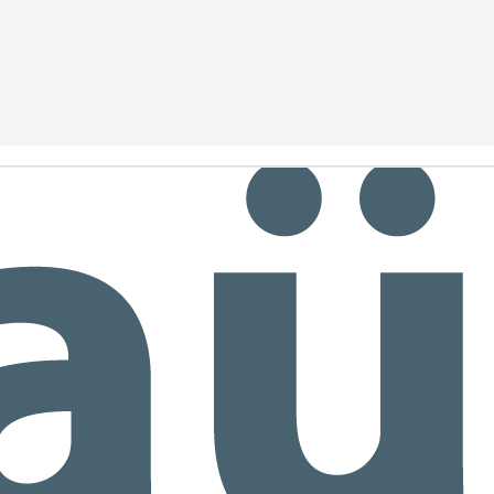
nceptos como el volumen, la flotación y el trasvase de forma
tural y divertida.
3º EI C Descubriendo el verano ☀️🏖️
UN
1
Entre animales marinos, los colores del mar y transportes para
ajar, soñamos con un verano que está a punto de llegar.
5ºEI.C Excursión "La granja escola jovent"
UN
1