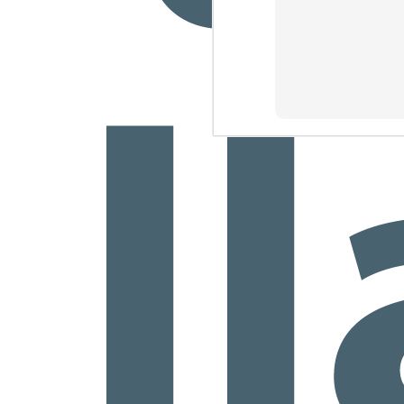
co
na
J
1
vi
J
1