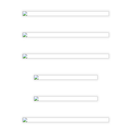
stá semana hemos pintado con mucha ilusión unos animalitos
arinos muy originales que podemos encontrar en el mar cada vez
e vayamos a la playa. Hemos utilizado colores muy divertidos.
2ºEI.D Los sonidos de los animales
UN
5
Ésta semana trabajamos los sonidos de los animales. En la
primera sesión les ofrecemos diferentes animales de juguete
n asamblea y vamos trabajando sus sonidos. En la segunda sesión
abajamos los sonidos de los animales mediante dos cuentos
ferentes.
2ºEI.C Entre animales marinos y los sonidos de
UN
los medios de transporte
5