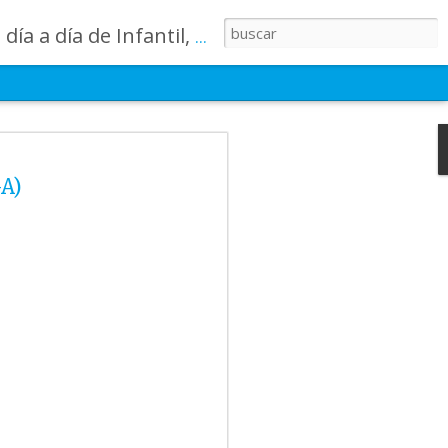
lases, los patios, etc. ¡Todo aquello que los más pequeños no saben contar!
 summer
-A)
momento para
semana ha estado
imas sonrisas, y
untos un momento
des deportivas,
s que recordarán
s grandes
uerzo, ilusión y
no de recuerdos,