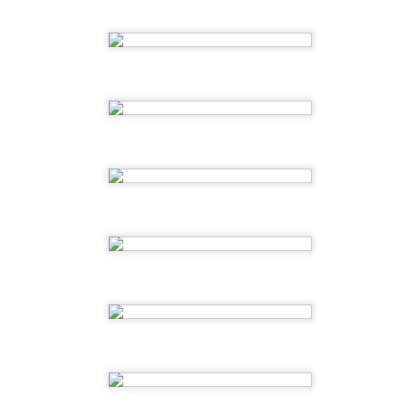
 ESCOLETA
primer ciclo, con el que queremos poner el broche final a este
 algunos de los momentos compartidos y os agradecemos de
za a lo largo de todo el año.
2ºEI.A ¡ Fin del partido !
UL
2
Llegamos al final del partido y toca celebrar. Esta semana nos
hemos divertido un montón jugando al fútbol, el broche de oro
rfecto para recordar todos los "goles" que hemos metido este