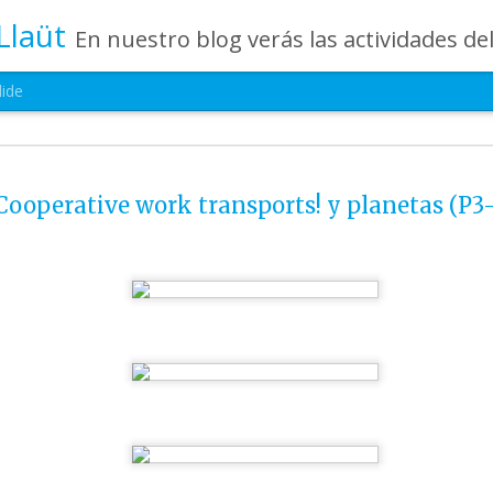
Llaüt
En nuestro blog verás las actividades del día a día de Infantil, de los alumnos de 0 a 6 años: los talleres, los experimentos, las rutinas, las c
lide
Última semana del
JUL
24
Cooperative work transports! y planetas (P3
camp 2026
No podíamos haber elegido un mejor 
despedir nuestro Summer Camp. Esta última 
llena de emoción, juegos, aprendizaje y muchís
además hemos vivido la alegría de celebrar j
histórico: ¡España campeona del mundo! ⚽✨
Nuestros pequeños han disfrutado de activida
retos en equipo, talleres creativos y momento
durante mucho tiempo. Porque, al igual que lo
campeones, han demostrado compañerismo, esf
respeto en cada aventura vivida.
Cerramos este campamento con el corazón lle