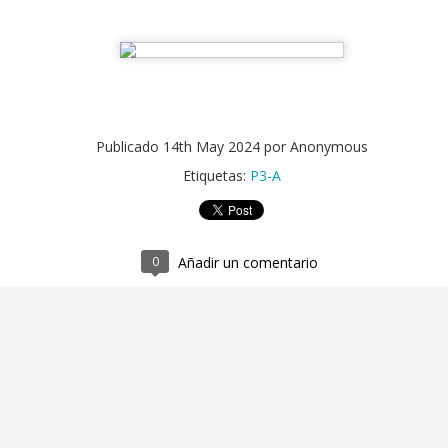
Publicado
14th May 2024
por Anonymous
2ºEI.A Al agua pato!!!!
UN
Etiquetas:
P3-A
5
Esta semana nos sumergimos en el verano con el mar como
protagonista. El azul turquesa del agua y peces de mil colores
coran nuestra clase. Una semana tranquila pero refrescante;
eal para ir abriendo boca a las vacaciones.
0
Añadir un comentario
1ºEI.A🪣🌈 Exploramos, compartimos y nos
UN
5
refrescamos juntos.
tre cubos, recipientes y chapoteos, nuestros pequeños exploran