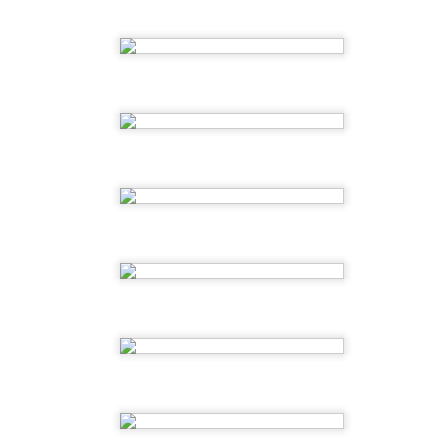
o escolar. Somos un súper equipo !!
para relajarnos después de tanto juego, creamos un mar azul
rquesa, sintiendo ya la calma de las vacaciones.
a sido un partidazo de curso! Gracias a todos por conectar.
1ºEI.A SUMMER CAMP
UL
2
3, 2, 1…Arranca el Summer Camp en Aixa-Llaüt!!! Verano, playa,
sol, arena, mar, juegos de agua y muuuucha diversión.
3ºEI.A Empieza la cuenta atrás
UN
6
Empieza la cuenta atrás para terminar el cole y estamos muy
contentos de poder disfrutar de estas últimas semanas todos
ntos.