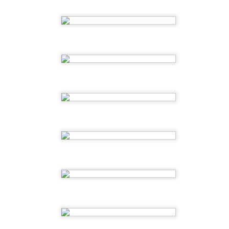
nuevas amistades y experiencias inolvidables.
las familias por confiar en nosotros y por form
verano tan especial.