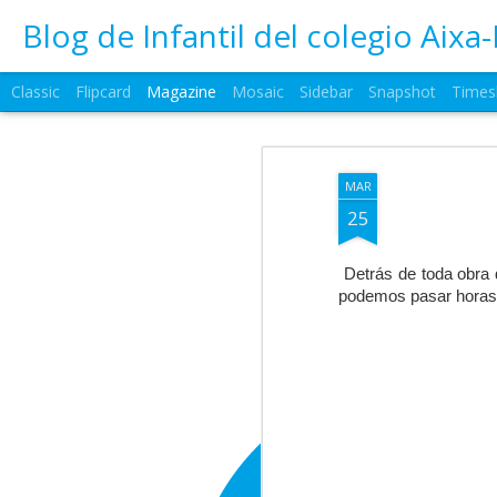
Blog de Infantil del colegio Aixa-
Classic
Flipcard
Magazine
Mosaic
Sidebar
Snapshot
Times
MAR
25
Detrás de toda obra 
podemos pasar horas d