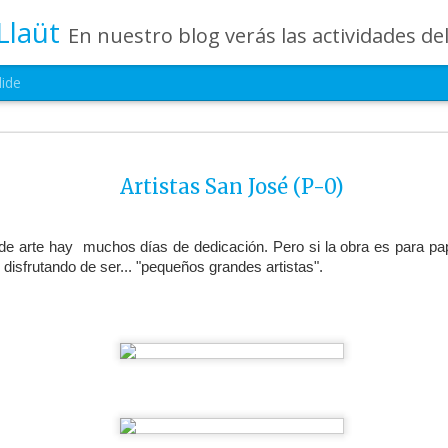
Llaüt
En nuestro blog verás las actividades del día a día de Infantil, de los alumnos de 0 a 6 años: los talleres, los experimentos, las rutinas, las c
lide
Última semana del
JUL
24
Artistas San José (P-0)
camp 2026
No podíamos haber elegido un mejor 
despedir nuestro Summer Camp. Esta última 
de arte hay muchos días de dedicación. Pero si la obra es para papá,
llena de emoción, juegos, aprendizaje y muchís
isfrutando de ser... "pequeños grandes artistas".
además hemos vivido la alegría de celebrar j
histórico: ¡España campeona del mundo! ⚽✨
Nuestros pequeños han disfrutado de activida
retos en equipo, talleres creativos y momento
durante mucho tiempo. Porque, al igual que lo
campeones, han demostrado compañerismo, esf
respeto en cada aventura vivida.
Cerramos este campamento con el corazón lle