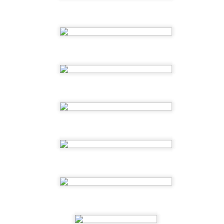
2ºEI.A Al agua pato!!!!
UN
5
Esta semana nos sumergimos en el verano con el mar como
protagonista. El azul turquesa del agua y peces de mil colores
coran nuestra clase. Una semana tranquila pero refrescante;
eal para ir abriendo boca a las vacaciones.
1ºEI.A🪣🌈 Exploramos, compartimos y nos
UN
5
refrescamos juntos.
tre cubos, recipientes y chapoteos, nuestros pequeños exploran