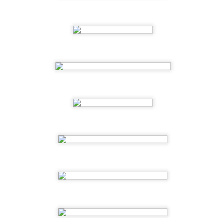
stá semana hemos pintado con mucha ilusión unos animalitos
arinos muy originales que podemos encontrar en el mar cada vez
e vayamos a la playa. Hemos utilizado colores muy divertidos.
2ºEI.D Los sonidos de los animales
UN
5
Ésta semana trabajamos los sonidos de los animales. En la
primera sesión les ofrecemos diferentes animales de juguete
n asamblea y vamos trabajando sus sonidos. En la segunda sesión
abajamos los sonidos de los animales mediante dos cuentos
ferentes.
2ºEI.C Entre animales marinos y los sonidos de
UN
los medios de transporte
5