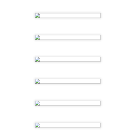
nuevas amistades y experiencias inolvidables.
las familias por confiar en nosotros y por form
verano tan especial.