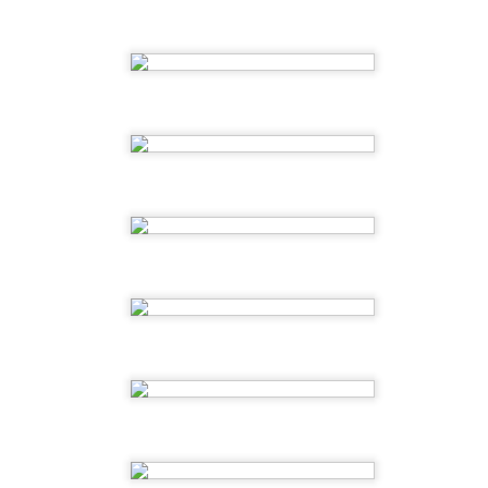
 ESCOLETA
primer ciclo, con el que queremos poner el broche final a este
 algunos de los momentos compartidos y os agradecemos de
za a lo largo de todo el año.
2ºEI.A ¡ Fin del partido !
UL
2
Llegamos al final del partido y toca celebrar. Esta semana nos
hemos divertido un montón jugando al fútbol, el broche de oro
rfecto para recordar todos los "goles" que hemos metido este