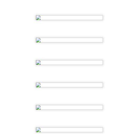
o escolar. Somos un súper equipo !!
para relajarnos después de tanto juego, creamos un mar azul
rquesa, sintiendo ya la calma de las vacaciones.
a sido un partidazo de curso! Gracias a todos por conectar.
1ºEI.A SUMMER CAMP
UL
2
3, 2, 1…Arranca el Summer Camp en Aixa-Llaüt!!! Verano, playa,
sol, arena, mar, juegos de agua y muuuucha diversión.
3ºEI.A Empieza la cuenta atrás
UN
6
Empieza la cuenta atrás para terminar el cole y estamos muy
contentos de poder disfrutar de estas últimas semanas todos
ntos.