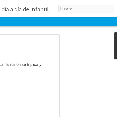
lases, los patios, etc. ¡Todo aquello que los más pequeños no saben contar!
 summer
momento para
semana ha estado
 la ilusión se triplica y
imas sonrisas, y
untos un momento
des deportivas,
s que recordarán
s grandes
uerzo, ilusión y
no de recuerdos,