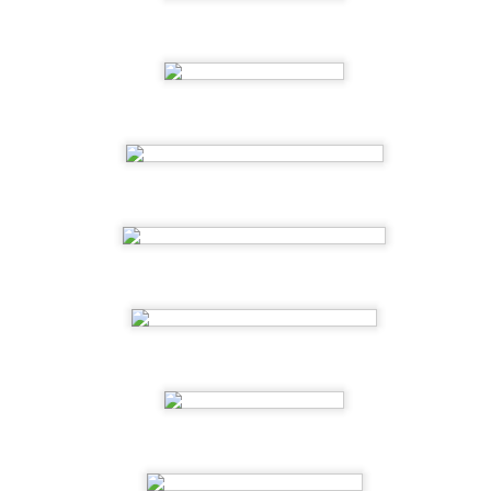
nceptos como el volumen, la flotación y el trasvase de forma
tural y divertida.
3º EI C Descubriendo el verano ☀️🏖️
UN
1
Entre animales marinos, los colores del mar y transportes para
ajar, soñamos con un verano que está a punto de llegar.
5ºEI.C Excursión "La granja escola jovent"
UN
1