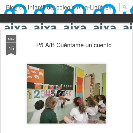
Blog de Infantil del colegio Aixa-Llaüt
En nuestro blog verás las actividades del día a día de Infantil, de los alumnos de 0 a 6 años: los talleres, los experimentos, las rutinas, las clases, los patios, etc. ¡Todo aquello que los más pequeños no saben contar!
MAY
P5 A/B Cuéntame un cuento
15