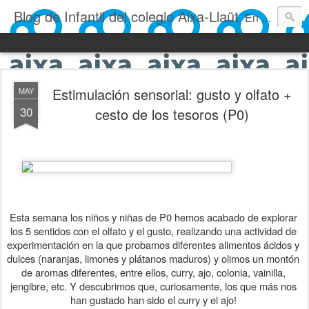
Blog de Infantil del colegio Aixa-Llaüt
En nuestro blog verás las actividades del día a día de Infantil, de los alumnos de 0 a 6 años: los talleres, los experimentos, las rutinas, las clases, los patios, etc. ¡Todo aquello que los más pequeños no saben contar!
Estimulación sensorial: gusto y olfato +
MAY
30
cesto de los tesoros (P0)
Esta semana los niños y niñas de P0 hemos acabado de explorar 
los 5 sentidos con el olfato y el gusto, realizando una actividad de 
experimentación en la que probamos diferentes alimentos ácidos y 
dulces (naranjas, limones y plátanos maduros) y olimos un montón 
de aromas diferentes, entre ellos, curry, ajo, colonia, vainilla, 
jengibre, etc. Y descubrimos que, curiosamente, los que más nos 
han gustado han sido el curry y el ajo! 