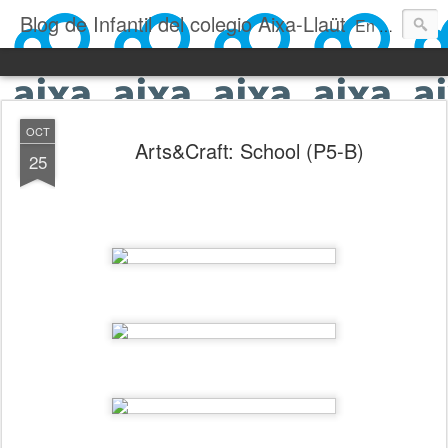
Blog de Infantil del colegio Aixa-Llaüt
En nuestro blog verás las actividades del día a día de Infantil, de los alumnos de 0 a 6 años: los talleres, los experimentos, las rutinas, las clases, los patios, etc. ¡Todo aquello que los más pequeños no saben contar!
OCT
Arts&Craft: School (P5-B)
25