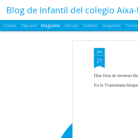
Blog de Infantil del colegio Aixa-
Classic
Flipcard
Magazine
Mosaic
Sidebar
Snapshot
Times
JAN
21
Días fríos de invierno ll
En la Tramuntana bloques