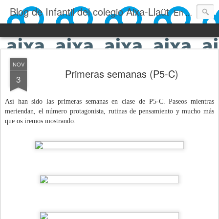
Blog de Infantil del colegio Aixa-Llaüt
En nuestro blog verás las actividades del día a día de Infantil, de los alumnos de 0 a 6 años: los talleres, los experimentos, las rutinas, las clases, los patios, etc. ¡Todo aquello que los más pequeños no saben contar!
NOV
Primeras semanas (P5-C)
3
Así han sido las primeras semanas en clase de P5-C. Paseos mientras
meriendan, el número protagonista, rutinas de pensamiento y mucho más
que os iremos mostrando.