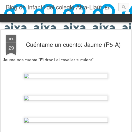
Blog de Infantil del colegio Aixa-Llaüt
En nuestro blog verás las actividades del día a día de Infantil, de los alumnos de 0 a 6 años: los talleres, los experimentos, las rutinas, las clases, los patios, etc. ¡Todo aquello que los más pequeños no saben contar!
DEC
Cuéntame un cuento: Jaume (P5-A)
29
Jaume nos cuenta "El drac i el cavaller suculent"