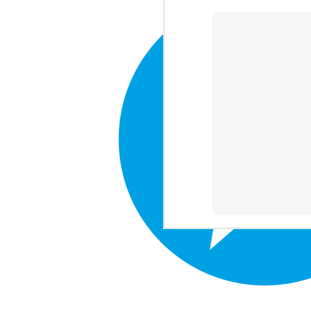
E
m
qu
J
1
e
tr
di
J
1