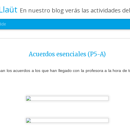
Llaüt
En nuestro blog verás las actividades del día a día de Infantil, de los alumnos de 0 a 6 años: los talleres, los experimentos, las rutinas, las c
lide
Última semana del
JUL
24
Acuerdos esenciales (P5-A)
camp 2026
No podíamos haber elegido un mejor 
despedir nuestro Summer Camp. Esta última 
an los acuerdos a los que han llegado con la profesora a la hora de tr
llena de emoción, juegos, aprendizaje y muchís
además hemos vivido la alegría de celebrar j
histórico: ¡España campeona del mundo! ⚽✨
Nuestros pequeños han disfrutado de activida
retos en equipo, talleres creativos y momento
durante mucho tiempo. Porque, al igual que lo
campeones, han demostrado compañerismo, esf
respeto en cada aventura vivida.
Cerramos este campamento con el corazón lle