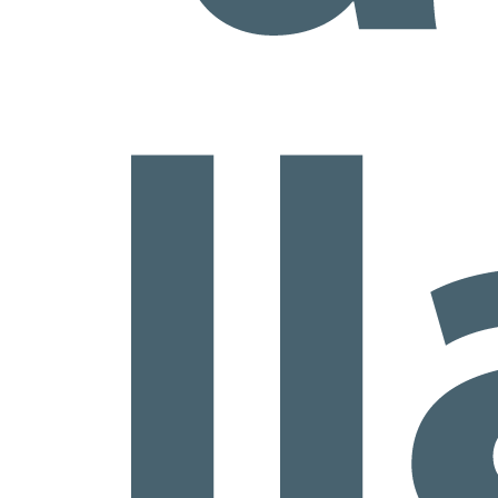
co
na
J
1
vi
J
1