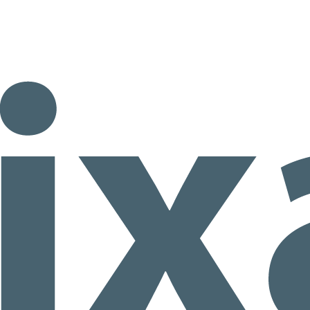
2ºEI.A Al agua pato!!!!
UN
5
Esta semana nos sumergimos en el verano con el mar como
protagonista. El azul turquesa del agua y peces de mil colores
coran nuestra clase. Una semana tranquila pero refrescante;
eal para ir abriendo boca a las vacaciones.
1ºEI.A🪣🌈 Exploramos, compartimos y nos
UN
5
refrescamos juntos.
tre cubos, recipientes y chapoteos, nuestros pequeños exploran