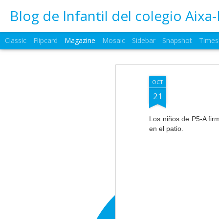
Blog de Infantil del colegio Aixa-
Classic
Flipcard
Magazine
Mosaic
Sidebar
Snapshot
Times
OCT
21
Los niños de P5-A firm
en el patio.