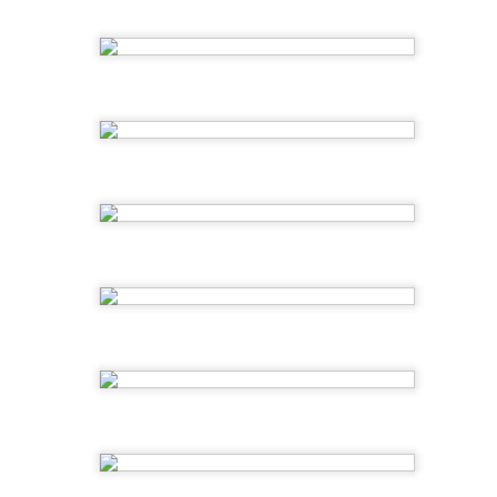
nuevas amistades y experiencias inolvidables.
las familias por confiar en nosotros y por form
verano tan especial.